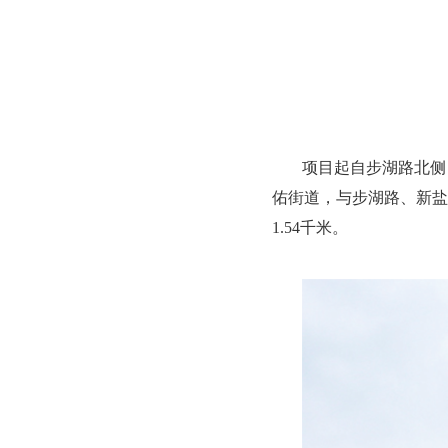
项目起自步湖路北侧
佑街道，与步湖路、新盐路
1.54千米。