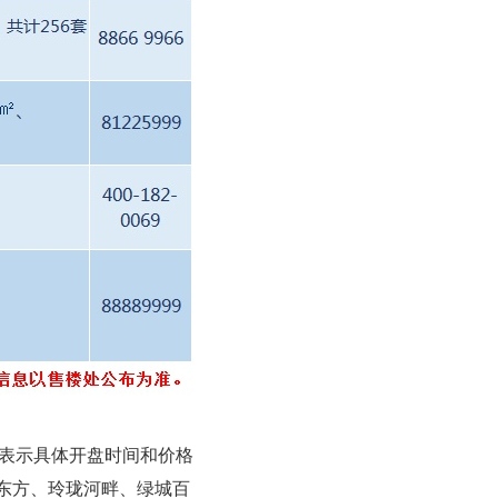
均表示具体开盘时间和价格
聚龙东方、玲珑河畔、绿城百