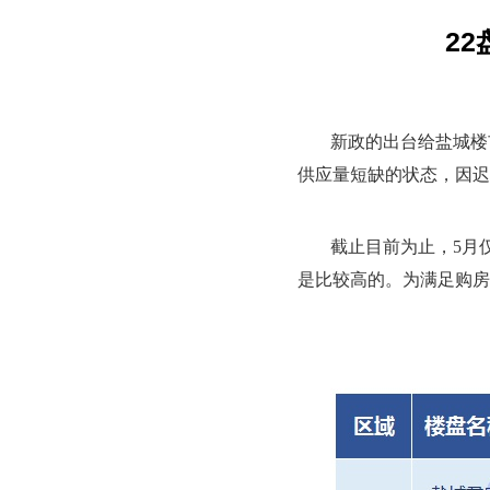
2
新政的出台给盐城楼
供应量短缺的状态，因迟
截止目前为止，5月
是比较高的。为满足购房