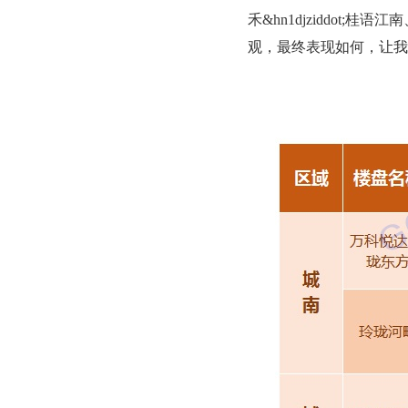
禾&hn1djziddot;
观，最终表现如何，让我