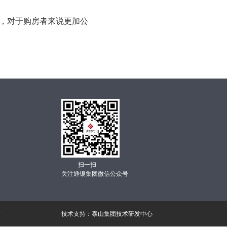
，对于购房者来说更加公
扫一扫
关注通银集团微信公众号
有
技术支持：
泰山集团技术研发中心